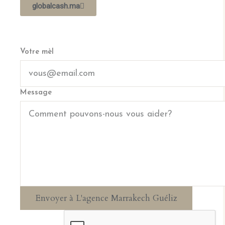
globalcash.ma
Votre mèl
Message
Envoyer à L'agence Marrakech Guéliz