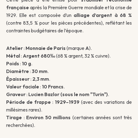
française
après la Première Guerre mondiale et la crise de
1929. Elle est composée d’un
alliage d’argent à 68 %
(contre 83,5 % pour les pièces précédentes), reflétant les
contraintes budgétaires de l’époque.
Atelier
:
Monnaie de Paris
(marque
A
).
Métal
:
Argent 680‰
(68 % argent, 32 % cuivre).
Poids
:
10 g
.
Diamètre
:
30 mm
.
Épaisseur
:
2,3 mm
.
Valeur faciale
:
10 Francs
.
Graveur
:
Lucien Bazlor (sous le nom "Turin")
.
Période de frappe
:
1929–1939
(avec des variations de
millésimes rares).
Tirage
:
Environ 50 millions
(certaines années sont très
recherchées).