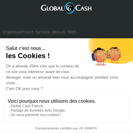
Etablissement familial depuis 1985.
3, rue de la République
69001 Lyon (FRANCE)
+33 (0) 4 78 27 35 45
contact.france@globalcash.fr
Qui sommes-nous
Politique RGPD
Mentions légales
Carrière