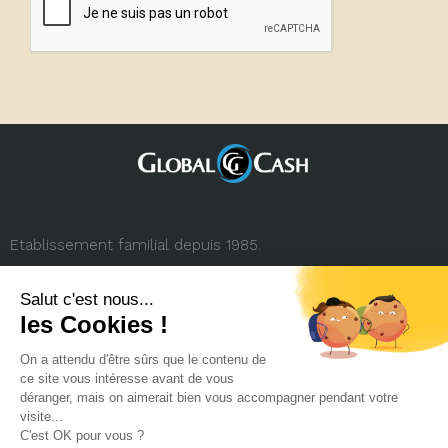
Etablissement familial depuis 1985.
3, rue de la République
69001 Lyon (FRANCE)
+33 (0) 4 78 27 35 45
contact.france@globalcash.fr
Qui sommes-nous
Politique RGPD
Mentions légales
Carrière