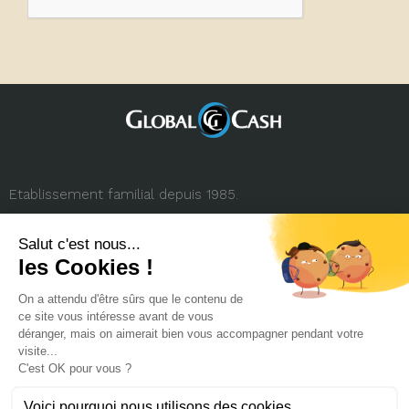
Etablissement familial depuis 1985.
3, rue de la République
69001 Lyon (FRANCE)
+33 (0) 4 78 27 35 45
contact.france@globalcash.fr
Qui sommes-nous
Politique RGPD
Mentions légales
Carrière