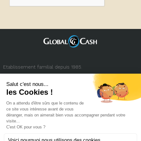
Etablissement familial depuis 1985.
3, rue de la République
69001 Lyon (FRANCE)
+33 (0) 4 78 27 35 45
contact.france@globalcash.fr
Qui sommes-nous
Politique RGPD
Mentions légales
Carrière