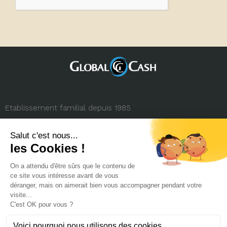
Etablissement familial depuis 1985.
3, rue de la République
69001 Lyon (FRANCE)
+33 (0) 4 78 27 35 45
contact.france@globalcash.fr
Qui sommes-nous
Politique RGPD
Mentions légales
Carrière