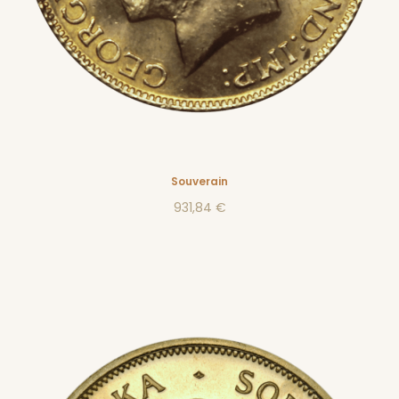
Souverain
931,84 €