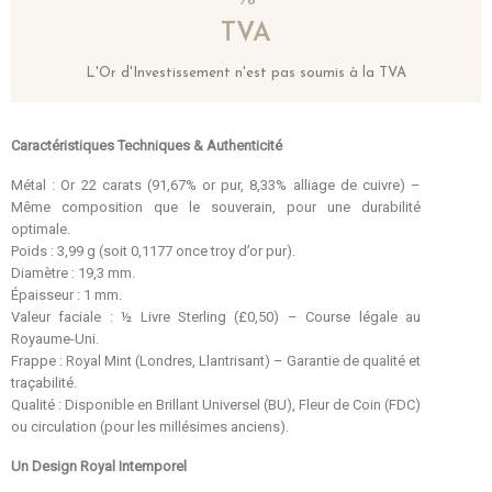
TVA
L'Or d'Investissement n'est pas soumis à la TVA
Caractéristiques Techniques & Authenticité
Métal : Or 22 carats (91,67% or pur, 8,33% alliage de cuivre) –
Même composition que le souverain, pour une durabilité
optimale.
Poids : 3,99 g (soit 0,1177 once troy d’or pur).
Diamètre : 19,3 mm.
Épaisseur : 1 mm.
Valeur faciale : ½ Livre Sterling (£0,50) – Course légale au
Royaume-Uni.
Frappe : Royal Mint (Londres, Llantrisant) – Garantie de qualité et
traçabilité.
Qualité : Disponible en Brillant Universel (BU), Fleur de Coin (FDC)
ou circulation (pour les millésimes anciens).
Un Design Royal Intemporel