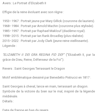
Avers : Le Portrait d’Elizabeth II
Effigie de la reine évoluant avec son règne :
1953–1967 : Portrait jeune par Mary Gillick (couronne de lauriers).
1968–1984 : Portrait par Arnold Machin (couronne plus stylisée).
1985–1997 : Portrait par Raphael Maklouf (diadème royal).
1998–2015 : Portrait par Ian Rank-Broadley (plus réaliste).
2015–2022 : Portrait par Jody Clark (jeune reine vieillissante).
Légende :
"ELIZABETH II DEI GRA REGINA FID DEF"
("Elizabeth II, par la
grâce de Dieu, Reine, Défenseur de la Foi").
Revers : Saint Georges Terrassant le Dragon
Motif emblématique dessiné par Benedetto Pistrucci en 1817 :
Saint Georges à cheval, lance en main, terrassant un dragon.
Symbole de la victoire du bien sur le mal, inspiré de la légende
médiévale.
Détails :
Date de frappe en bas du revers.