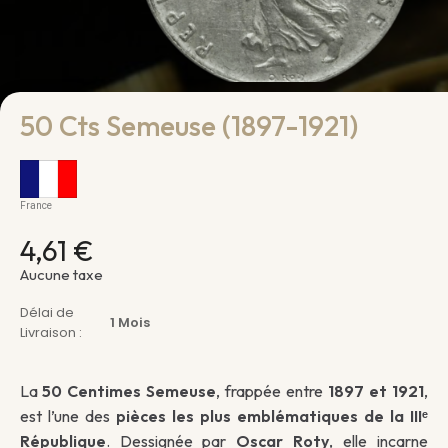
50 Cts Semeuse (1897-1921)
France
4,61 €
Aucune taxe
Délai de
1 Mois
Livraison :
La
50 Centimes Semeuse
, frappée entre
1897 et 1921
,
est l’une des
pièces les plus emblématiques de la IIIᵉ
République
. Dessignée par
Oscar Roty
, elle incarne