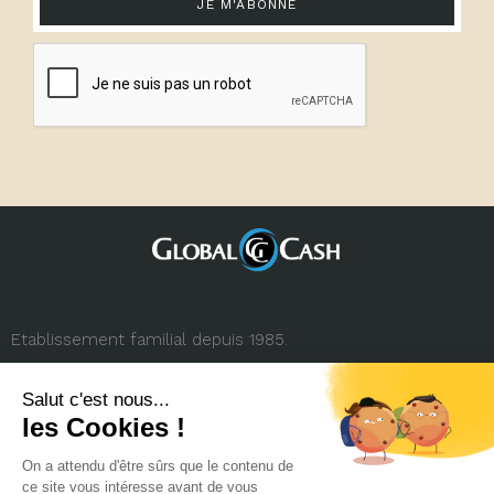
JE M'ABONNE
Etablissement familial depuis 1985.
3, rue de la République
69001 Lyon (FRANCE)
+33 (0) 4 78 27 35 45
contact.france@globalcash.fr